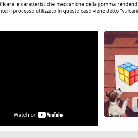
ificare le caratteristiche meccaniche della gomma renden
nte; il processo utilizzato in questo caso viene detto "vulcan
.