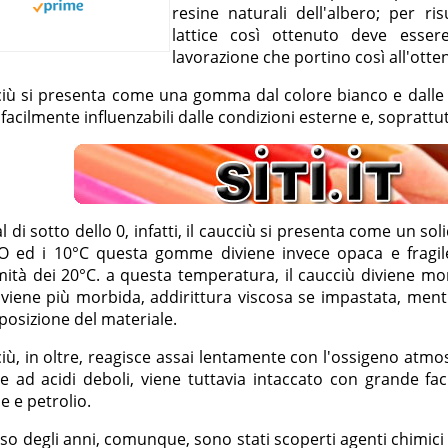
resine naturali dell'albero; per risu
lattice così ottenuto deve esser
lavorazione che portino così all'ott
ciù si presenta come una gomma dal colore bianco e dalle c
facilmente influenzabili dalle condizioni esterne e, soprattu
l di sotto dello 0, infatti, il caucciù si presenta come un s
 O ed i 10°C questa gomme diviene invece opaca e fragi
ità dei 20°C. a questa temperatura, il caucciù diviene mor
viene più morbida, addirittura viscosa se impastata, mentre
osizione del materiale.
ciù, in oltre, reagisce assai lentamente con l'ossigeno atm
e ad acidi deboli, viene tuttavia intaccato con grande faci
 e petrolio.
so degli anni, comunque, sono stati scoperti agenti chimici i