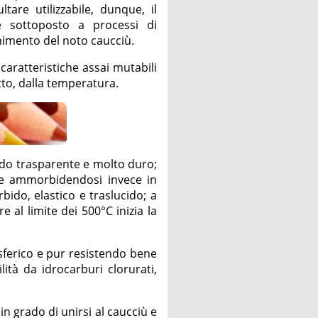
ltare utilizzabile, dunque, il
e sottoposto a processi di
enimento del noto caucciù.
aratteristiche assai mutabili
tto, dalla temperatura.
olido trasparente e molto duro;
le ammorbidendosi invece in
bido, elastico e traslucido; a
 al limite dei 500°C inizia la
osferico e pur resistendo bene
lità da idrocarburi clorurati,
n grado di unirsi al caucciù e