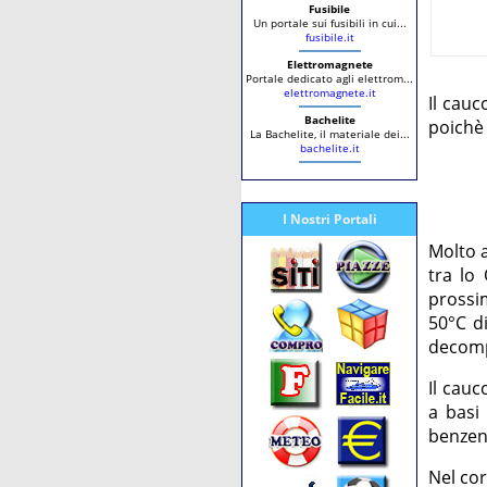
Fusibile
Un portale sui fusibili in cui...
fusibile.it
Elettromagnete
Portale dedicato agli elettrom...
elettromagnete.it
Il cauc
Bachelite
poichè 
La Bachelite, il materiale dei...
bachelite.it
I Nostri Portali
Molto a
tra lo
prossim
50°C di
decomp
Il cauc
a basi 
benzene
Nel cor