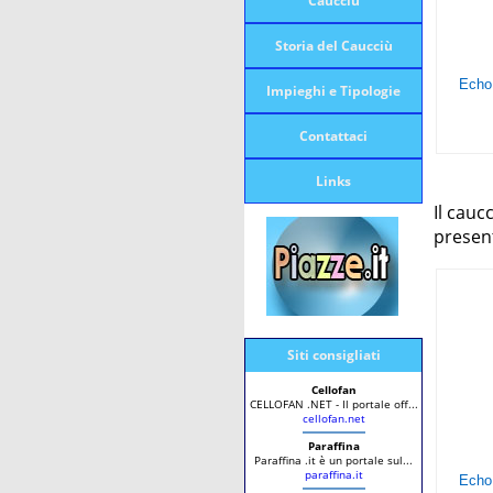
Caucciù
Storia del Caucciù
Impieghi e Tipologie
Contattaci
Links
Il cauc
present
Siti consigliati
Cellofan
CELLOFAN .NET - Il portale off...
cellofan.net
Paraffina
Paraffina .it è un portale sul...
paraffina.it