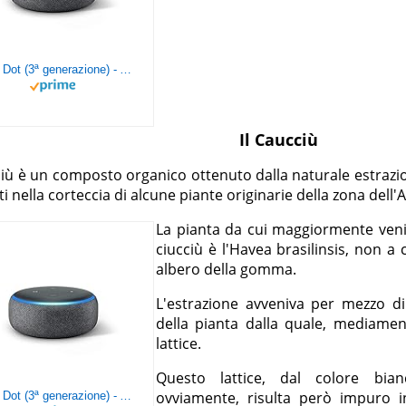
Echo Dot (3ª generazione) - Altoparlante intelligente con integrazione Alexa - Tessuto antracite
Il Caucciù
ciù è un composto organico ottenuto dalla naturale estrazione
i nella corteccia di alcune piante originarie della zona dell
La pianta da cui maggiormente veniva
ciucciù è l'Havea brasilinsis, non 
albero della gomma.
L'estrazione avveniva per mezzo di
della pianta dalla quale, mediamen
lattice.
Questo lattice, dal colore bian
ovviamente, risulta però impuro 
Echo Dot (3ª generazione) - Altoparlante intelligente con integrazione Alexa - Tessuto antracite