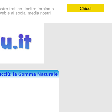
Chiudi
stro traffico. Inoltre forniamo
i web e ai social media nostri
aucciù: la Gomma Naturale